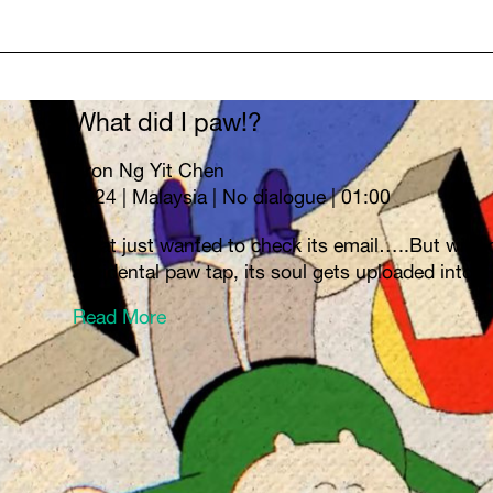
What did I paw!?
Aron Ng Yit Chen
2024 | Malaysia | No dialogue | 01:00
A cat just wanted to check its email…..But with
accidental paw tap, its soul gets uploaded into...
Read More