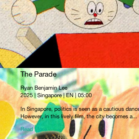
The Parade
Ryan Benjamin Lee
2025 | Singapore | EN | 05:00
In Singapore, politics is seen as a cautious danc
However, in this lively film, the city becomes a...
Read More