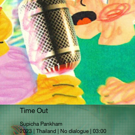
Time Out
Supicha Pankham
2023 | Thailand | No dialogue | 03:00