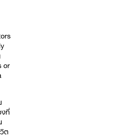
tors
ly
g
s or
a
ย
งที่
น
วิต