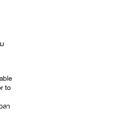
รม
lable
r to
เวลา