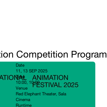
tion Competition Program
Date
11, 13 SEP 2025
Time
10:00, 10:00
Venue
Red Elephant Theater, Sala 
Cinema
Runtime